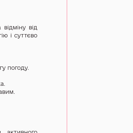
відміну від 
ю і суттєво 
гу погоду.
а.
авим.
 активного 