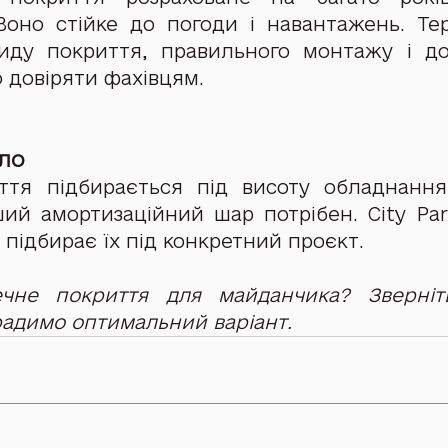
Воно стійке до погоди і навантажень. Те
иду покриття, правильного монтажу і дог
 довіряти фахівцям.
ло
ття підбирається під висоту обладнання
ший амортизаційний шар потрібен. City Park
і підбирає їх під конкретний проєкт.
ечне покриття для майданчика? Зверніть
орадимо оптимальний варіант.