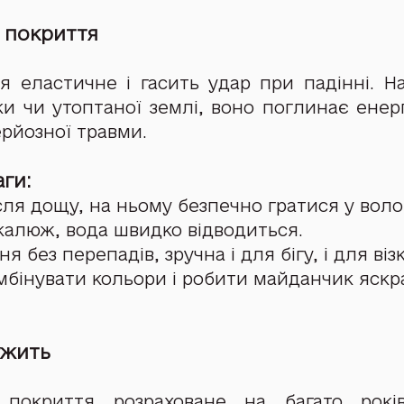
 покриття
 еластичне і гасить удар при падінні. На 
и чи утоптаної землі, воно поглинає енергі
рйозної травми.
аги:
сля дощу, на ньому безпечно гратися у воло
калюж, вода швидко відводиться.
я без перепадів, зручна і для бігу, і для візк
мбінувати кольори і робити майданчик яскр
ужить
 покриття розраховане на багато років