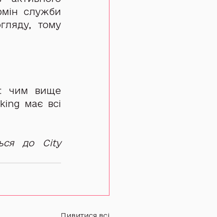
рмін служби 
ляду, тому 
: чим вище 
ing має всі 
ся до City 
Дивитися всі