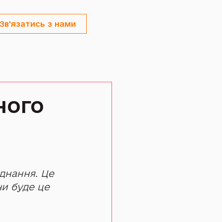
Зв'язатись з нами
чого
днання. Це 
чи буде це 