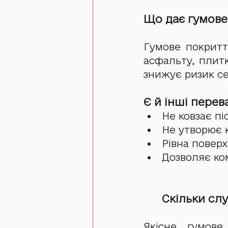
Що дає гумове
Гумове покриття
асфальту, плитк
знижує ризик се
Є й інші перев
Не ковзає пі
Не утворює 
Рівна поверхн
Дозволяє ко
Скільки сл
Якісне гумове