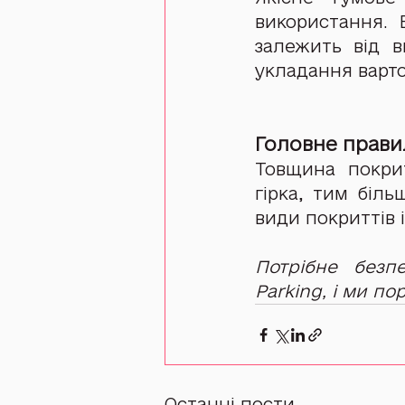
використання. 
залежить від в
укладання варто
Головне прави
Товщина покри
гірка, тим біль
види покриттів 
Потрібне безп
Parking, і ми п
Останні пости