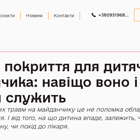
+380931968989
роєкти
Новини
Контакти
 покриття для дитя
чика: навіщо воно і
и служить
их травм на майданчику це не поломка обла
. І від того, на що дитина впаде, залежить, 
у, чи похід до лікаря.