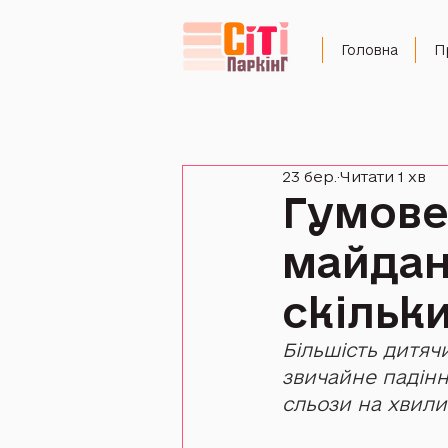
Головна
П
23 бер.
Читати 1 хв
Гумове
майдан
скільк
Більшість дитяч
звичайне падіння
сльози на хвилин