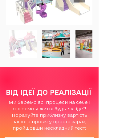
ВІД ІДЕЇ ДО РЕАЛІЗАЦІЇ
Ми беремо всі процеси на себе і
втілюємо у життя будь-які ідеї!
Порахуйте приблизну вартість
вашого проєкту просто зараз,
пройшовши нескладний тест: