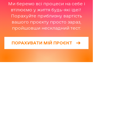
Ми беремо всі процеси на себе і
втілюємо у життя будь-які ідеї!
Порахуйте приблизну вартість
вашого проєкту просто зараз,
пройшовши нескладний тест:
ПОРАХУВАТИ МІЙ ПРОЄКТ
ЗВ'ЯЗАТИСЬ З НАМИ
05
Ми пропонуємо індивідуальний
підхід кожному клієнту. Після
консультації ми зможемо
підібрати для вас оптимальний
варіант. Залиште ваші дані, і ми
звʼяжемось з вами у найкоротший