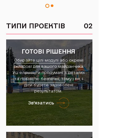
ТИПИ ПРОЕКТІВ
02
ГОТОВІ РІШЕННЯ
Обирайте цілі модулі або окремі
складові для вашого майданчика.
Усі елементи продумані в деталях
та повністю безпечні, тому і ви, і
діти будете задоволені
результатом.
Зв'язатись