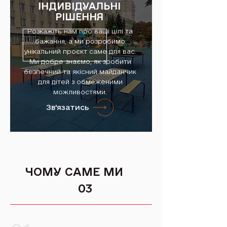
ІНДИВІДУАЛЬНІ
РІШЕННЯ
Розкажіть нам про ваші цілі та
бажання, а ми розробимо
унікальний проєкт саме для вас.
Ми добре знаємо, як зробити
безпечний та якісний майданчик
для дітей з обмеженими
можливостями.
Зв'язатись
ЧОМУ САМЕ МИ
03